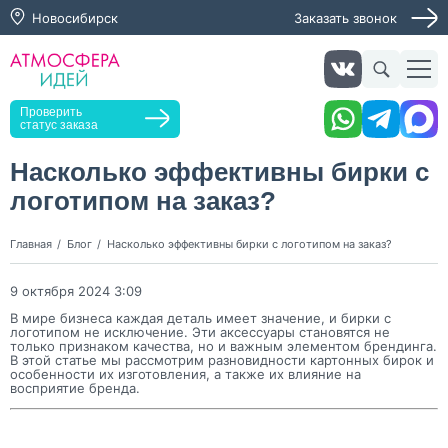
Новосибирск
Заказать звонок
Заказать звонок
Проверить
статус заказа
Насколько эффективны бирки с
логотипом на заказ?
Нажимая кнопку "Оставить заявку", я даю согласие на
обработку персональных данных и согласие с политикой
конфиденциальности
Главная
Блог
Насколько эффективны бирки с логотипом на заказ?
Нажимая на кнопку, я даю согласие на получение
информационных и рекламных рассылок
9 октября 2024 3:09
В мире бизнеса каждая деталь имеет значение, и бирки с
Оставить
логотипом не исключение. Эти аксессуары становятся не
заявку
только признаком качества, но и важным элементом брендинга.
В этой статье мы рассмотрим разновидности картонных бирок и
особенности их изготовления, а также их влияние на
восприятие бренда.