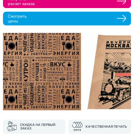
расчет заказа
Прикрепить макеты
Смотреть
цены
Как с вами связаться?
Телефон
Whatsapp
Max
Telegram
Нажимая кнопку "Оставить заявку", я даю согласие на
обработку персональных данных и согласие с политикой
конфиденциальности
Нажимая на кнопку, я даю согласие на получение
информационных и рекламных рассылок
Оставить
заявку
СКИДКА НА ПЕРВЫЙ
КАЧЕСТВЕННАЯ ПЕЧАТЬ
ЗАКАЗ