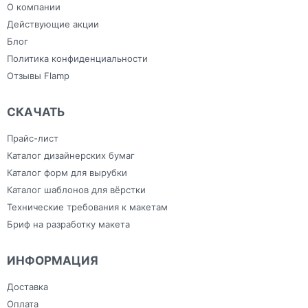
Фрезерная резка
Зонты
гостиниц
О компании
Холсты
Изделия из ПВХ
Широкоформатная печать
Канцелярия
Действующие акции
Блог
Политика конфиденциальности
Отзывы Flamp
СКАЧАТЬ
Прайс-лист
Каталог дизайнерских бумаг
Каталог форм для вырубки
Каталог шаблонов для вёрстки
Технические требования к макетам
Бриф на разработку макета
ИНФОРМАЦИЯ
Доставка
Оплата