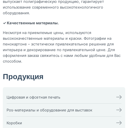
выпускает полиграфическую продукцию, гарантирует
использование современного высокотехнологичного
оборудования.
✓ Качественные материалы.
Несмотря на приемлемые цены, используются
высококачественные материалы и краски. Фотографии на
пенокартоне – эстетически привлекательное решение для
интерьера и декорирование по привлекательной цене. Для
оформления заказа свяжитесь с нами любым удобным для Вас
способом.
Продукция
Цифровая и офсетная печать
Календари
Офсетная печать
Визитки
Пакеты
Pos-материалы и оборудование для выставок
Конверты
Папка фолдер
3D наклейки
Печати и штампы
Изделия из оргстекла
Бейдж
Плакат, афиша
X-стенд
Коробки
Билеты
Пластиковые карты
Воблеры