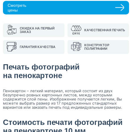
Смотреть
Прикрепить макеты
цены
Как с вами связаться?
СКИДКА НА ПЕРВЫЙ
КАЧЕСТВЕННАЯ ПЕЧАТЬ
ЗАКАЗ
Телефон
Whatsapp
Max
Telegram
КОНСТРУКТОР
ГАРАНТИЯ КАЧЕСТВА
ПОЛИГРАФИИ
Нажимая кнопку "Оставить заявку", я даю согласие на
обработку персональных данных и согласие с политикой
конфиденциальности
Печать фотографий
Нажимая на кнопку, я даю согласие на получение
на пенокартоне
информационных и рекламных рассылок
Оставить
Пенокартон – легкий материал, который состоит из двух
заявку
безупречно ровных картонных листов, между которыми
содержится слой пены. Изображение получается легким, Вы
можете выбрать размер из 17 предложенных стандартных
вариантов или заказать печать под индивидуальные размеры.
Стоимость печати фотографий
на пенокартоне 10 мм