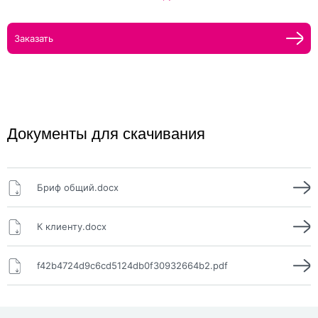
Заказать
Документы для скачивания
Бриф общий.docx
К клиенту.docx
f42b4724d9c6cd5124db0f30932664b2.pdf