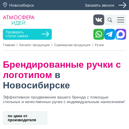
Новосибирск
Заказать звонок
Заказать звонок
Заказать услугу
Оставьте заявку, мы свяжемся с вами в ближайшее
время
Проверить
статус заказа
Главная
Каталог продукции
Сувенирная продукция
Ручки
Нажимая кнопку "Оставить заявку", я даю согласие на
Брендированные ручки с
обработку персональных данных и согласие с политикой
конфиденциальности
логотипом
в
Нажимая на кнопку, я даю согласие на получение
информационных и рекламных рассылок
Новосибирске
Оставить
Эффективное продвижение вашего бренда с помощью
заявку
стильных и качественных ручек с индивидуальным нанесением!
по цене от
производителя