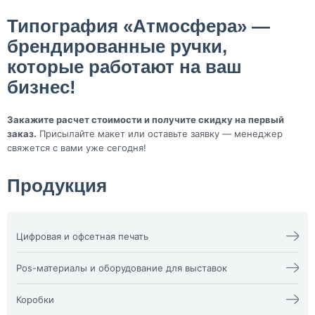
Типография «Атмосфера» —
брендированные ручки,
которые работают на ваш
бизнес!
Закажите расчет стоимости и получите скидку на первый
заказ.
Присылайте макет или оставьте заявку — менеджер
свяжется с вами уже сегодня!
Продукция
Цифровая и офсетная печать
Календари
Офсетная печать
Визитки
Пакеты
Pos-материалы и оборудование для выставок
Конверты
Папка фолдер
3D наклейки
Печати и штампы
Изделия из оргстекла
Бейдж
Плакат, афиша
X-стенд
Коробки
Билеты
Пластиковые карты
Воблеры