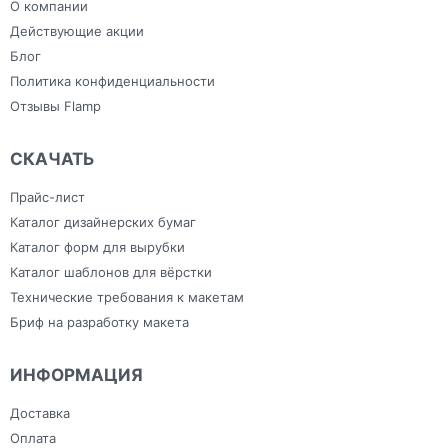
Зонты
гостиниц
О компании
Холсты
Изделия из ПВХ
Широкоформатная печать
Канцелярия
Действующие акции
Блог
Политика конфиденциальности
Отзывы Flamp
СКАЧАТЬ
Прайс-лист
Каталог дизайнерских бумаг
Каталог форм для вырубки
Каталог шаблонов для вёрстки
Технические требования к макетам
Бриф на разработку макета
ИНФОРМАЦИЯ
Доставка
Оплата