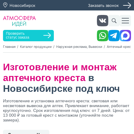
Новосибирск
Заказать звонок
Заказать звонок
Заказать услугу
Оставьте заявку, мы свяжемся с вами в ближайшее
время
Проверить
статус заказа
Главная
Каталог продукции
Наружная реклама, Вывески
Аптечный крест
Нажимая кнопку "Оставить заявку", я даю согласие на
Изготовление и монтаж
обработку персональных данных и согласие с политикой
конфиденциальности
аптечного креста
в
Нажимая на кнопку, я даю согласие на получение
информационных и рекламных рассылок
Новосибирске под ключ
Оставить
Изготовление и установка аптечного креста: световая или
заявку
несветовая вывеска для аптек. Привлекает внимание, работает
круглосуточно. Срок изготовления под ключ: от 7 дней. Цена: от
13 000 ₽ за готовый крест с монтажом (уточняйте после
замера).