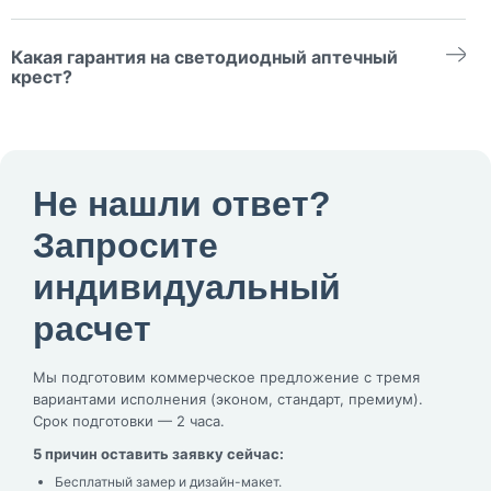
Раз в месяц протирайте лицевую панель от снега и наледи
мягкой щеткой (без скребков). Не используйте солевые
Какая гарантия на светодиодный аптечный
растворы — повредят акрил. Летом — влажной тканью без
абразива.
крест?
На светодиоды — 24 месяца (от 50 000 часов наработки), на
корпус и электронику — 12 месяцев. При поломке выезжаем
по гарантии бесплатно в течение 3 дней.
Не нашли ответ?
Запросите
индивидуальный
расчет
Мы подготовим коммерческое предложение с тремя
вариантами исполнения (эконом, стандарт, премиум).
Срок подготовки — 2 часа.
5 причин оставить заявку сейчас:
Бесплатный замер и дизайн-макет.