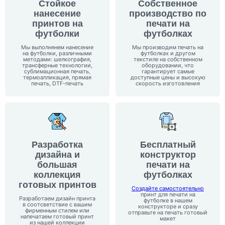
Стойкое
Собственное
нанесение
производство
по
принтов на
печати на
футболки
футболках
Мы выполнянем нанесение
Мы производим печать на
на футболки, различными
футболках и другом
методами: шелкография,
текстиле на собственном
трансферные технологии,
оборудовании, что
сублимационная печать,
гарантирует самые
термоапликация, прямая
доступные цены и высокую
печать, DTF-печать
скорость изготовления
Разработка
Бесплатный
дизайна и
конструктор
большая
печати на
коллекция
футболках
готовых принтов
Создайте самостоятельно
принт для печати на
Разработаем дизайн принта
футболке в нашем
в соотсветствие с вашим
конструкторе и сразу
фирменным стилем или
отправьте на печать готовый
напечатаем готовый принт
макет
из нашей коллекции