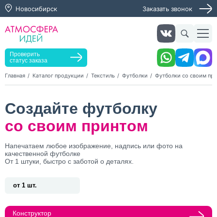
Новосибирск
Заказать звонок
Заказать звонок
Заказать услугу
Оставьте заявку, мы свяжемся с вами в ближайшее
время
Проверить
статус заказа
Главная
Каталог продукции
Текстиль
Футболки
Футболки со своим пр
Нажимая кнопку "Оставить заявку", я даю согласие на
Создайте футболку
обработку персональных данных и согласие с политикой
конфиденциальности
со своим принтом
Нажимая на кнопку, я даю согласие на получение
информационных и рекламных рассылок
Напечатаем любое изображение, надпись или фото на
качественной футболке
Оставить
От 1 штуки, быстро с заботой о деталях.
заявку
от 1 шт.
Конструктор