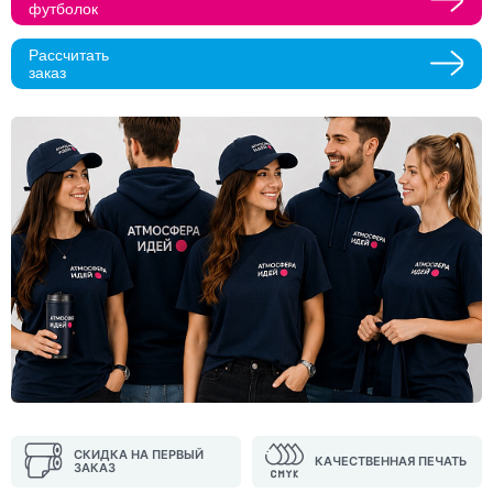
футболок
Прикрепить макеты
Рассчитать
заказ
Как с вами связаться?
Телефон
Whatsapp
Max
Telegram
Нажимая кнопку "Оставить заявку", я даю согласие на
обработку персональных данных и согласие с политикой
конфиденциальности
Нажимая на кнопку, я даю согласие на получение
информационных и рекламных рассылок
Оставить
заявку
СКИДКА НА ПЕРВЫЙ
КАЧЕСТВЕННАЯ ПЕЧАТЬ
ЗАКАЗ