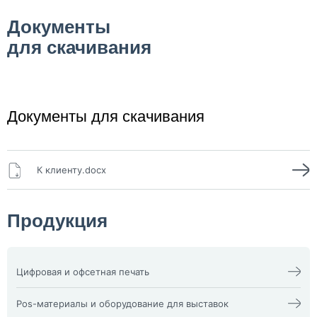
Документы
для скачивания
Документы для скачивания
К клиенту.docx
Продукция
Цифровая и офсетная печать
Календари
Офсетная печать
Визитки
Пакеты
Pos-материалы и оборудование для выставок
Конверты
Папка фолдер