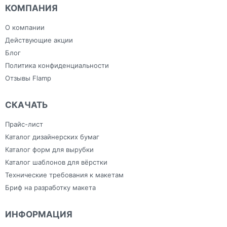
План эвакуации
Ежедневники с
Скотч
КОМПАНИЯ
Плоттерная резка
индивидуальным
Сумки
Самоклеящаяся плёнка
дизайном
Тапочки для
Фрезерная резка
Зонты
гостиниц
О компании
Холсты
Изделия из ПВХ
Широкоформатная печать
Канцелярия
Действующие акции
Блог
Политика конфиденциальности
Отзывы Flamp
СКАЧАТЬ
Прайс-лист
Каталог дизайнерских бумаг
Каталог форм для вырубки
Каталог шаблонов для вёрстки
Технические требования к макетам
Бриф на разработку макета
ИНФОРМАЦИЯ