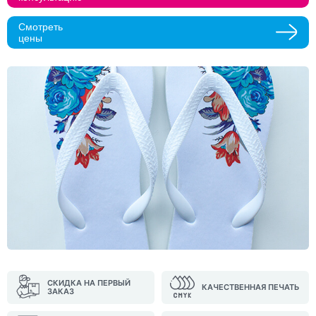
Прикрепить макеты
Смотреть
цены
Как с вами связаться?
Телефон
Whatsapp
Max
Telegram
Нажимая кнопку "Оставить заявку", я даю согласие на
обработку персональных данных и согласие с политикой
конфиденциальности
Нажимая на кнопку, я даю согласие на получение
информационных и рекламных рассылок
Оставить
заявку
СКИДКА НА ПЕРВЫЙ
КАЧЕСТВЕННАЯ ПЕЧАТЬ
ЗАКАЗ