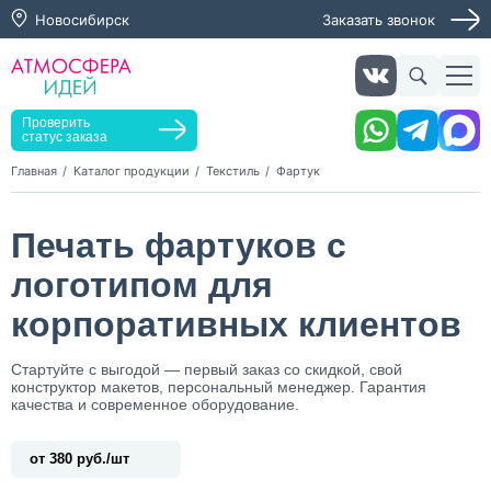
Новосибирск
Заказать звонок
Заказать звонок
Заказать услугу
Оставьте заявку, мы свяжемся с вами в ближайшее
время
Проверить
статус заказа
Главная
Каталог продукции
Текстиль
Фартук
Нажимая кнопку "Оставить заявку", я даю согласие на
Печать фартуков с
обработку персональных данных и согласие с политикой
конфиденциальности
логотипом для
Нажимая на кнопку, я даю согласие на получение
информационных и рекламных рассылок
корпоративных клиентов
Оставить
Стартуйте c выгодой — первый заказ со скидкой, свой
заявку
конструктор макетов, персональный менеджер. Гарантия
качества и современное оборудование.
от 380 руб./шт