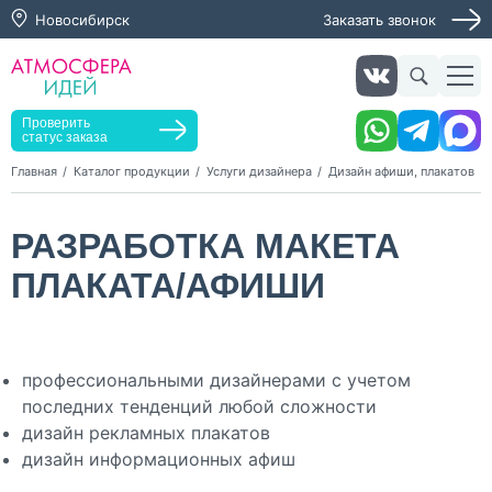
Новосибирск
Заказать звонок
Заказать звонок
Заказать услугу
Оставьте заявку, мы свяжемся с вами в ближайшее
время
Проверить
статус заказа
Главная
Каталог продукции
Услуги дизайнера
Дизайн афиши, плакатов
Нажимая кнопку "Оставить заявку", я даю согласие на
РАЗРАБОТКА МАКЕТА
обработку персональных данных и согласие с политикой
конфиденциальности
ПЛАКАТА/АФИШИ
Нажимая на кнопку, я даю согласие на получение
информационных и рекламных рассылок
Оставить
заявку
профессиональными дизайнерами с учетом
последних тенденций любой сложности
дизайн рекламных плакатов
дизайн информационных афиш