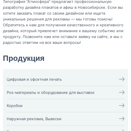
Типография "Атмосфера" предлагает профессиональную
разработку дизайна плакатов и афиш в Новосибирске. Если вы
хотите заказать плакат со своим дизайном или ищете
уникальные решения для рекламы — мы готовы помочь!
Обратитесь к нам для получения качественного и креативного
дизайна, который привлечет внимание к вашему событию или
продукту. Позвоните нам или оставьте заявку на сайте, и мы с
радостью ответим на все ваши вопросы!
Продукция
Цифровая и офсетная печать
Календари
Офсетная печать
Визитки
Пакеты
Pos-материалы и оборудование для выставок
Конверты
Папка фолдер
3D наклейки
Печати и штампы
Изделия из оргстекла
Бейдж
Плакат, афиша
X-стенд
Коробки
Билеты
Пластиковые карты
Воблеры
Блокноты
Подложка на стол,
Оформление выставочных
Жесткая гофрокоробка из
Брошюра, каталог
плейсменты
стендов
микрогофры и Гофрокоробки
Наружная реклама, Вывески
Буклеты
Ризограф (документы,
Пресс волл
Кашированные коробки vip
Визитка NFC
бланки)
Пресс Волл из ткани
коробки
Буквы и фигуры из пластика
Световые панели ”клик” и
Диплом
Самокопир
Промо-стойки
Классические картонные