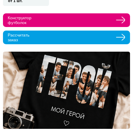
от 1 шт.
Прикрепить макеты
Конструктор
футболок
Как с вами связаться?
Рассчитать
Телефон
Whatsapp
Max
Telegram
заказ
Нажимая кнопку "Оставить заявку", я даю согласие на
обработку персональных данных и согласие с политикой
конфиденциальности
Нажимая на кнопку, я даю согласие на получение
информационных и рекламных рассылок
Оставить
заявку