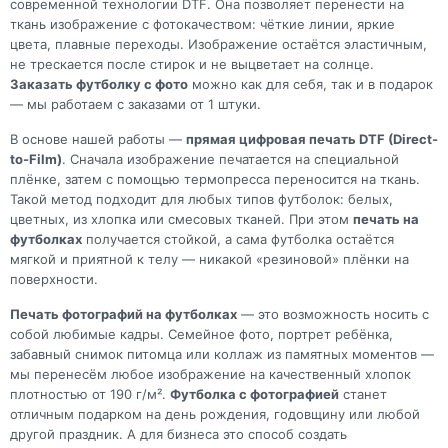
современной технологии DTF. Она позволяет перенести на
ткань изображение с фотокачеством: чёткие линии, яркие
цвета, плавные переходы. Изображение остаётся эластичным,
не трескается после стирок и не выцветает на солнце.
Заказать футболку с фото
можно как для себя, так и в подарок
— мы работаем с заказами от 1 штуки.
В основе нашей работы —
прямая цифровая печать DTF (Direct-
to-Film)
. Сначала изображение печатается на специальной
плёнке, затем с помощью термопресса переносится на ткань.
Такой метод подходит для любых типов футболок: белых,
цветных, из хлопка или смесовых тканей. При этом
печать на
футболках
получается стойкой, а сама футболка остаётся
мягкой и приятной к телу — никакой «резиновой» плёнки на
поверхности.
Печать фотографий на футболках
— это возможность носить с
собой любимые кадры. Семейное фото, портрет ребёнка,
забавный снимок питомца или коллаж из памятных моментов —
мы перенесём любое изображение на качественный хлопок
плотностью от 190 г/м².
Футболка с фотографией
станет
отличным подарком на день рождения, годовщину или любой
другой праздник. А для бизнеса это способ создать