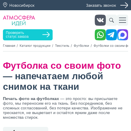
Новосибирск
Заказать звонок
Заказать звонок
Заказать услугу
Оставьте заявку, мы свяжемся с вами в ближайшее
время
Проверить
статус заказа
Главная
Каталог продукции
Текстиль
Футболки
Футболки со своим фо
Нажимая кнопку "Оставить заявку", я даю согласие на
Футболка со своим фото
обработку персональных данных и согласие с политикой
конфиденциальности
— напечатаем любой
Нажимая на кнопку, я даю согласие на получение
информационных и рекламных рассылок
снимок на ткани
Оставить
Печать фото на футболках
— это просто: вы присылаете
заявку
фото, мы переносим его на ткань. Без посредников, без
сложных согласований, без потери качества. Изображение не
трескается, не выцветает и остаётся ярким даже после
множества стирок.