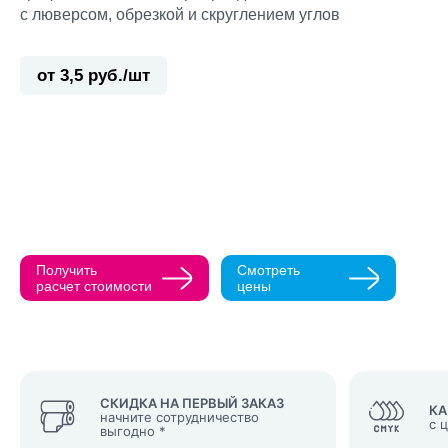
с люверсом, обрезкой и скруглением углов
от 3,5 руб./шт
Прикрепить ма
Как с вами св
Телефон
Получить
Смотреть
Нажимая кнопк
расчет стоимости
цены
политикой конфи
Нажимая на к
Оставить
заявку
СКИДКА НА ПЕРВЫЙ ЗАКАЗ
КА
начните сотрудничество
с 
выгодно *