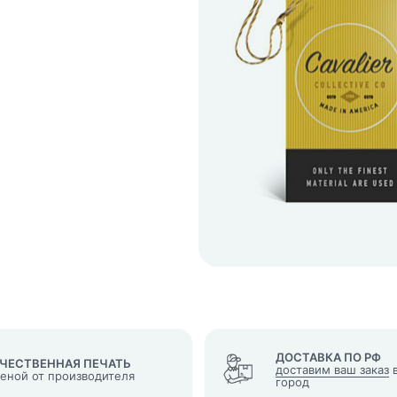
кеты
язаться?
Whatsapp
Max
Telegram
у "Оставить заявку", я даю согласие на
обработку персональных да
денциальности
нопку, я даю согласие на получение информационных и рекламных
ДОСТАВКА ПО РФ
ЧЕСТВЕННАЯ ПЕЧАТЬ
доставим ваш заказ
в
ценой от производителя
город