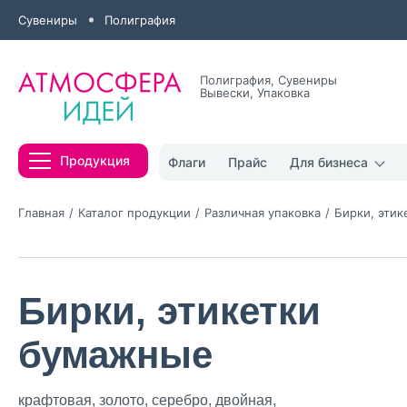
Сувениры
Полиграфия
Полиграфия, Сувениры
Вывески, Упаковка
Все результаты
Продукция
Флаги
Прайс
Для бизнеса
Главная
Каталог продукции
Различная упаковка
Бирки, эти
Бирки, этикетки
Нажимая кнопк
политикой конфи
бумажные
Нажимая на к
Оставить
крафтовая, золото, серебро, двойная,
заявку