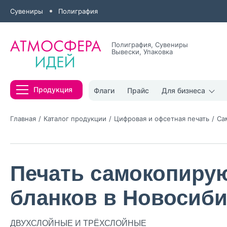
Сувениры
Полиграфия
Полиграфия, Сувениры
Вывески, Упаковка
Все результаты
Продукция
Флаги
Прайс
Для бизнеса
Главная
Каталог продукции
Цифровая и офсетная печать
Са
Печать самокопиру
Нажимая кнопк
политикой конфи
бланков в Новосиби
Нажимая на к
Оставить
ДВУХСЛОЙНЫЕ И ТРЁХСЛОЙНЫЕ
заявку