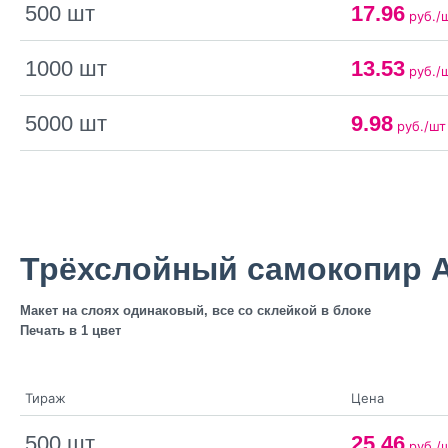
500 шт
17.96
руб./
1000 шт
13.53
руб./
5000 шт
9.98
руб./шт
Трёхслойный самокопир 
Макет на слоях одинаковый, все со склейкой в блоке
Печать в 1 цвет
Тираж
Цена
500 шт
25.46
руб./