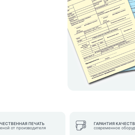
кеты
язаться?
Whatsapp
Max
Telegram
у "Оставить заявку", я даю согласие на
обработку персональных да
денциальности
нопку, я даю согласие на получение информационных и рекламных
ЧЕСТВЕННАЯ ПЕЧАТЬ
ГАРАНТИЯ КАЧЕСТ
ценой от производителя
современное обору