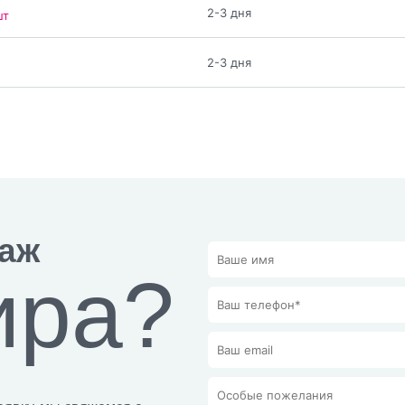
2-3 дня
шт
2-3 дня
раж
ира?