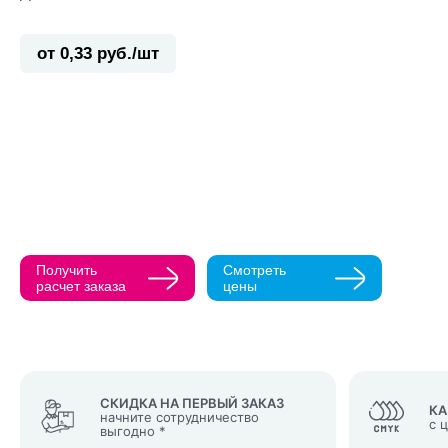
от 0,33 руб./шт
Прикрепить ма
Как с вами св
Телефон
Получить
Смотреть
Нажимая кнопк
расчет заказа
цены
политикой конфи
Нажимая на к
Оставить
заявку
СКИДКА НА ПЕРВЫЙ ЗАКАЗ
КА
начните сотрудничество
с 
выгодно *