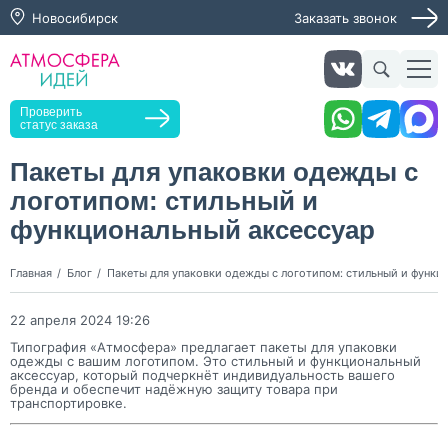
Новосибирск
Заказать звонок
Заказать звонок
Проверить
статус заказа
Пакеты для упаковки одежды с
логотипом: стильный и
Нажимая кнопку "Оставить заявку", я даю согласие на
обработку персональных данных и согласие с политикой
функциональный аксессуар
конфиденциальности
Нажимая на кнопку, я даю согласие на получение
Главная
Блог
Пакеты для упаковки одежды с логотипом: стильный и функц
информационных и рекламных рассылок
22 апреля 2024 19:26
Оставить
заявку
Типография «Атмосфера» предлагает пакеты для упаковки
одежды с вашим логотипом. Это стильный и функциональный
аксессуар, который подчеркнёт индивидуальность вашего
бренда и обеспечит надёжную защиту товара при
транспортировке.