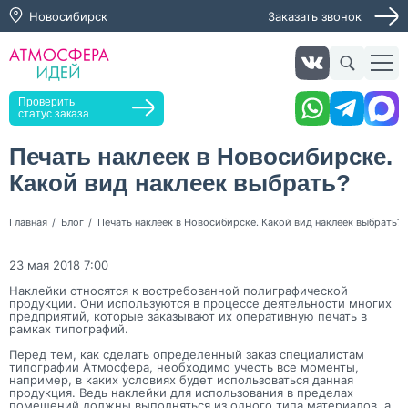
Новосибирск
Заказать звонок
Заказать звонок
Проверить
статус заказа
Печать наклеек в Новосибирске.
Какой вид наклеек выбрать?
Нажимая кнопку "Оставить заявку", я даю согласие на
обработку персональных данных и согласие с политикой
конфиденциальности
Главная
Блог
Печать наклеек в Новосибирске. Какой вид наклеек выбрать?
Нажимая на кнопку, я даю согласие на получение
информационных и рекламных рассылок
23 мая 2018 7:00
Наклейки относятся к востребованной полиграфической
Оставить
продукции. Они используются в процессе деятельности многих
заявку
предприятий, которые заказывают их оперативную печать в
рамках типографий.
Перед тем, как сделать определенный заказ специалистам
типографии Атмосфера, необходимо учесть все моменты,
например, в каких условиях будет использоваться данная
продукция. Ведь наклейки для использования в пределах
помещений должны выполняться из одного типа материалов, а