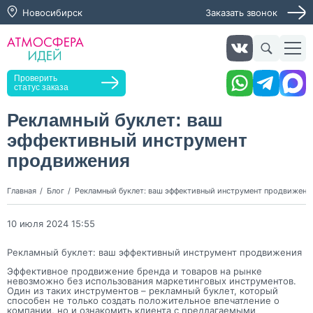
Новосибирск
Заказать звонок
Заказать звонок
Проверить
статус заказа
Рекламный буклет: ваш
эффективный инструмент
Нажимая кнопку "Оставить заявку", я даю согласие на
обработку персональных данных и согласие с политикой
продвижения
конфиденциальности
Нажимая на кнопку, я даю согласие на получение
Главная
Блог
Рекламный буклет: ваш эффективный инструмент продвижени
информационных и рекламных рассылок
10 июля 2024 15:55
Оставить
заявку
Рекламный буклет: ваш эффективный инструмент продвижения
Эффективное продвижение бренда и товаров на рынке
невозможно без использования маркетинговых инструментов.
Один из таких инструментов – рекламный буклет, который
способен не только создать положительное впечатление о
компании, но и ознакомить клиента с предлагаемыми