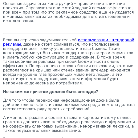
Основная задача этих конструкций – привлечение внимания
прохожих. Справляются они с этой задачей весьма эффективно,
при всем при том что это рекламное средство еще и нуждается
в минимальных затратах необходимых для его изготовления и
использования.
Если вы серьезно задумываетесь об
использовании штендерной
рекламы
, даже не стоит сомневаться, что использование
штендера внесет толику успешности в ваш бизнес. Такие
конструкции могут быть как стандартного размера и формы так
и иметь любую конфигурацию и содержание. В тоже время
такая мобильная реклама при своей бюджетности очень
эффективна. По сравнению с масштабными вывесками, которые
располагают на крышах или стенах зданий штендер находится
всегда на уровне глаз проходящих мимо него людей, а это
гарантирует, что содержащаяся в нем информация будет
непременно донесена до потребителя.
Но каким же при этом должен быть штендер?
Для того чтобы переносная информационная доска была
действительно эффективным рекламным средством она должна
соответствовать ряду простых требований.
А именно, отражать и соответствовать корпоративному стилю,
грамотно доносить всю необходимую рекламную информацию и
не содержать сленговых выражений, ненормативной лексики, а
также неуважительных высказываний.