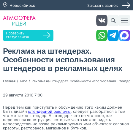
Новосибирск
Заказать звонок
Заказать звонок
Проверить
статус заказа
Реклама на штендерах.
Особенности использования
Нажимая кнопку "Оставить заявку", я даю согласие на
обработку персональных данных и согласие с политикой
штендеров в рекламных целях
конфиденциальности
Нажимая на кнопку, я даю согласие на получение
Главная
Блог
Реклама на штендерах. Особенности использования штендеро
информационных и рекламных рассылок
29 августа 2016 7:00
Оставить
заявку
Перед тем как приступать к обсуждению того каким должен
быть дизайн
штендерной рекламы
, следует разобраться в том
что же такое штендер. А штендер - это не что иное, как
переносная конструкция, которые часто можно видеть
непосредственно возле рекламируемых ими объектов: салонов
красоты, ресторанов, магазинов и бутиков.