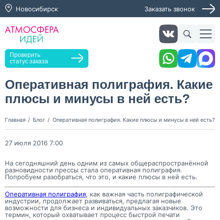
Новосибирск
Заказать звонок
Заказать звонок
Проверить
статус заказа
Оперативная полиграфия. Какие
плюсы и минусы в ней есть?
Нажимая кнопку "Оставить заявку", я даю согласие на
обработку персональных данных и согласие с политикой
конфиденциальности
Главная
Блог
Оперативная полиграфия. Какие плюсы и минусы в ней есть?
Нажимая на кнопку, я даю согласие на получение
информационных и рекламных рассылок
27 июля 2016 7:00
Оставить
На сегодняшний день одним из самых общераспространённой
заявку
разновидности прессы стала оперативная полиграфия.
Попробуем разобраться, что это, и какие плюсы в ней есть.
Оперативная полиграфия
, как важная часть полиграфической
индустрии, продолжает развиваться, предлагая новые
возможности для бизнеса и индивидуальных заказчиков. Это
термин, который охватывает процесс быстрой печати