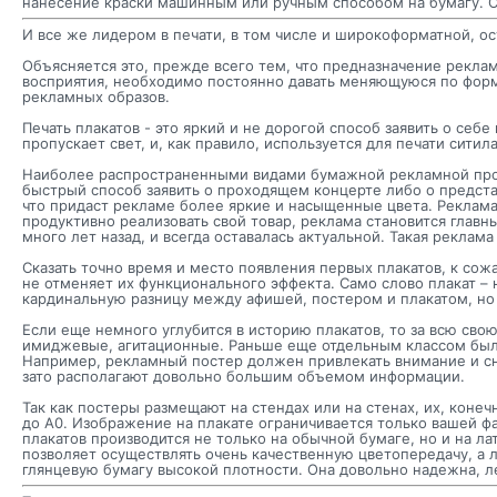
нанесение краски машинным или ручным способом на бумагу. Се
И все же лидером в печати, в том числе и широкоформатной, ос
Объясняется это, прежде всего тем, что предназначение рекла
восприятия, необходимо постоянно давать меняющуюся по фор
рекламных образов.
Печать плакатов - это яркий и не дорогой способ заявить о себе
пропускает свет, и, как правило, используется для печати сити
Наиболее распространенными видами бумажной рекламной продук
быстрый способ заявить о проходящем концерте либо о предста
что придаст рекламе более яркие и насыщенные цвета. Реклама
продуктивно реализовать свой товар, реклама становится глав
много лет назад, и всегда оставалась актуальной. Такая реклам
Сказать точно время и место появления первых плакатов, к сожа
не отменяет их функционального эффекта. Само слово плакат –
кардинальную разницу между афишей, постером и плакатом, но н
Если еще немного углубится в историю плакатов, то за всю св
имиджевые, агитационные. Раньше еще отдельным классом были
Например, рекламный постер должен привлекать внимание и с
зато располагают довольно большим объемом информации.
Так как постеры размещают на стендах или на стенах, их, конеч
до А0. Изображение на плакате ограничивается только вашей ф
плакатов производится не только на обычной бумаге, но и на л
позволяет осуществлять очень качественную цветопередачу, а 
глянцевую бумагу высокой плотности. Она довольно надежна, л