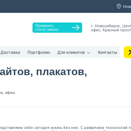
Нов
г. Новосибирск, Це
Проверить
статус заказа
офис, Красный просп
Заказать звонок
Доставка
Портфолио
Для клиентов
Контакты
айтов, плакатов,
ов, афиш
у "Оставить заявку", я даю согласие на
обработку персональных да
денциальности
нопку, я даю согласие на получение информационных и рекламных
редставляем себе сегодня жизнь без нее. С развитием технологий п