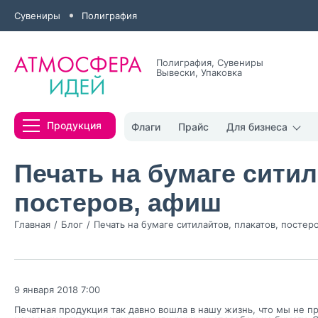
Сувениры
Полиграфия
Полиграфия, Сувениры
Вывески, Упаковка
Все результаты
Продукция
Флаги
Прайс
Для бизнеса
Печать на бумаге ситил
постеров, афиш
Главная
Блог
Печать на бумаге ситилайтов, плакатов, постер
Нажимая кнопк
политикой конфи
Нажимая на к
9 января 2018 7:00
Оставить
Печатная продукция так давно вошла в нашу жизнь, что мы не п
заявку