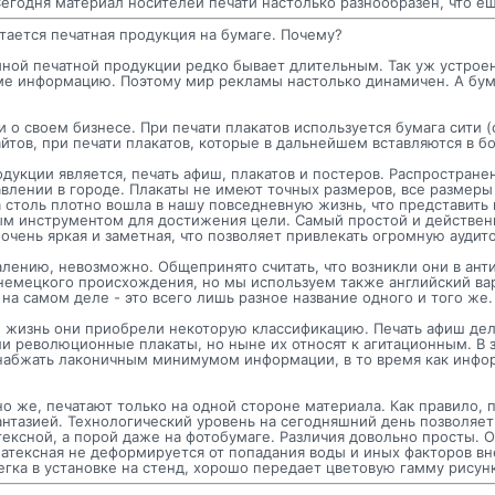
годня материал носителей печати настолько разнообразен, что еще
тается печатная продукция на бумаге. Почему?
мной печатной продукции редко бывает длительным. Так уж устроен
ме информацию. Поэтому мир рекламы настолько динамичен. А бум
 и о своем бизнесе. При печати плакатов используется бумага сити 
лайтов, при печати плакатов, которые в дальнейшем вставляются в б
ции является, печать афиш, плакатов и постеров. Распространен
влении в городе. Плакаты не имеют точных размеров, все размеры
 столь плотно вошла в нашу повседневную жизнь, что представить 
ным инструментом для достижения цели. Самый простой и действенн
а очень яркая и заметная, что позволяет привлекать огромную ауди
лению, невозможно. Общепринято считать, что возникли они в анти
 немецкого происхождения, но мы используем также английский вар
а самом деле - это всего лишь разное название одного и того же.
ою жизнь они приобрели некоторую классификацию. Печать афиш де
 революционные плакаты, но ныне их относят к агитационным. В з
набжать лаконичным минимумом информации, в то время как инфор
но же, печатают только на одной стороне материала. Как правило, 
антазией. Технологический уровень на сегодняшний день позволяе
атексной, а порой даже на фотобумаге. Различия довольно просты.
латексная не деформируется от попадания воды и иных факторов в
егка в установке на стенд, хорошо передает цветовую гамму рисун