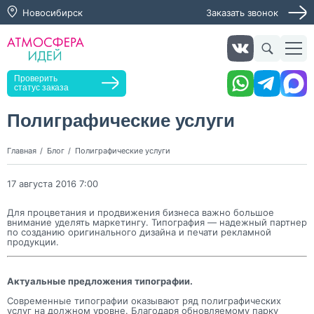
Новосибирск
Заказать звонок
Заказать звонок
Проверить
статус заказа
Полиграфические услуги
Нажимая кнопку "Оставить заявку", я даю согласие на
Главная
Блог
Полиграфические услуги
обработку персональных данных и согласие с политикой
конфиденциальности
17 августа 2016 7:00
Нажимая на кнопку, я даю согласие на получение
информационных и рекламных рассылок
Для процветания и продвижения бизнеса важно большое
внимание уделять маркетингу. Типография — надежный партнер
Оставить
по созданию оригинального дизайна и печати рекламной
заявку
продукции.
Актуальные предложения типографии.
Современные типографии оказывают ряд полиграфических
услуг на должном уровне. Благодаря обновляемому парку