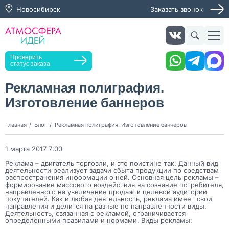
Новосибирск
Заказать звонок
Заказать звонок
Проверить
статус заказа
Рекламная полиграфия.
Изготовление баннеров
Нажимая кнопку "Оставить заявку", я даю согласие на
обработку персональных данных и согласие с политикой
конфиденциальности
Главная
Блог
Рекламная полиграфия. Изготовление баннеров
Нажимая на кнопку, я даю согласие на получение
информационных и рекламных рассылок
1 марта 2017 7:00
Реклама – двигатель торговли, и это поистине так. Данный вид
Оставить
деятельности реализует задачи сбыта продукции по средствам
заявку
распространения информации о ней. Основная цель рекламы –
формирование массового воздействия на сознание потребителя,
направленного на увеличение продаж и целевой аудитории
покупателей. Как и любая деятельность, реклама имеет свои
направления и делится на разные по направленности виды.
Деятельность, связанная с рекламой, ограничивается
определенными правилами и нормами. Виды рекламы: