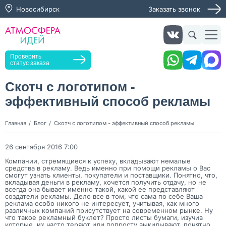
Новосибирск
Заказать звонок
Заказать звонок
Проверить
статус заказа
Скотч с логотипом -
эффективный способ рекламы
Нажимая кнопку "Оставить заявку", я даю согласие на
обработку персональных данных и согласие с политикой
конфиденциальности
Главная
Блог
Скотч с логотипом - эффективный способ рекламы
Нажимая на кнопку, я даю согласие на получение
информационных и рекламных рассылок
26 сентября 2016 7:00
Компании, стремящиеся к успеху, вкладывают немалые
Оставить
средства в рекламу. Ведь именно при помощи рекламы о Вас
заявку
смогут узнать клиенты, покупатели и поставщики. Понятно, что,
вкладывая деньги в рекламу, хочется получить отдачу, но не
всегда она бывает именно такой, какой ее представляют
создатели рекламы. Дело все в том, что сама по себе Ваша
реклама особо никого не интересует, учитывая, как много
различных компаний присутствует на современном рынке. Ну
что такое рекламный буклет? Просто листы бумаги, изучив
которые, их часто теряют или попросту выкидывают, понятно,