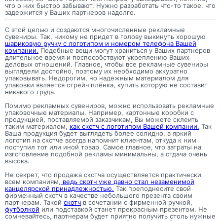
что о них быстро забывают. Нужно разработать что-то такое, что
задержится у Ваших партнеров надолго.
С этой целью и создаются многочисленные рекламные
сувениры. Так, никому не придет в голову выкинуть хорошую
шариковую ручку с логотипом и номером телефона Вашей
компании.
Подобные вещи могут храниться у Ваших партнеров
длительное время и поспособствуют укреплению Ваших
деловых отношений. Главное, чтобы все рекламные сувениры
выглядели достойно, поэтому их необходимо аккуратно
упаковывать. Недорогим, но надежным материалом для
упаковки является стрейч плёнка, купить которую не составит
никакого труда.
Помимо рекламных сувениров, можно использовать рекламные
упаковочные материалы. Например, картонные коробки с
продукцией, поставляемой заказчикам, Вы можете склеить
таким материалом,
как скотч с логотипом Вашей компании.
Так
Ваша продукция будет выглядеть более солидно, а яркий
логотип на скотче всегда напомнит клиентам, откуда к ним
поступил тот или иной товар. Самое главное, что затраты на
изготовление подобной рекламы минимальны, а отдача очень
высока.
Не секрет, что продажа скотча осуществляется практически
всем компаниям,
ведь скотч уже давно стал незаменимой
канцелярской принадлежностью.
Так преподнесите свой
фирменный скотч в качестве небольшого презента своим
партнерам. Такой
скотч
в сочетании с фирменной ручкой,
футболкой
или подставкой станет прекрасным презентом. Не
сомневайтесь, партнерам будет приятно получить столь нужные