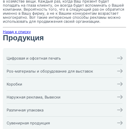
в хозяйстве вещи. Каждый раз, когда Ваш презент будет
попадать на глаза клиенту, он всегда будет вспоминать о Вашей
компании. Вероятность того, что в следующий раз он обратится
именно в Вашу фирму, а не к Вашим конкурентам возрастает
многократно. Вот такие интересные способы рекламы можно
использовать для продвижения своей организации.
Назад к списку
Продукция
Цифровая и офсетная печать
Календари
Офсетная печать
Визитки
Пакеты
Pos-материалы и оборудование для выставок
Конверты
Папка фолдер
3D наклейки
Печати и штампы
Изделия из оргстекла
Бейдж
Плакат, афиша
X-стенд
Коробки
Билеты
Пластиковые карты
Воблеры
Блокноты
Подложка на стол,
Оформление выставочных
Жесткая гофрокоробка из
Брошюра, каталог
плейсменты
стендов
микрогофры и Гофрокоробки
Наружная реклама, Вывески
Буклеты
Ризограф (документы,
Пресс волл
Кашированные коробки vip
Визитка NFC
бланки)
Пресс Волл из ткани
коробки
Буквы и фигуры из пластика
Световые панели ”клик” и
Диплом
Самокопир
Промо-стойки
Классические картонные
Наклейки на заднее стекло
”кристал”
Различная упаковка
Инстаграм визитка
Сборные тиражи
Ролл-апы
коробки
автомобиля
Согласование наружной
Книги
Сертификаты
Ростовые куклы
Прозрачные коробки из ПЭТ
Аптечный крест
рекламы
Упаковочная бумага Тишью
Колоды карт
Стикерпаки и стикербуки
Ростовые фигуры
Упаковка для косметики и
Входная группа
Таблички
Пакеты
Листовки
Сувенирная продукция
Хенгеры, крючки на дверь
Стенд и ресепшн
парфюмерии
Вывески
Таблички Брайля
Papermatch (пэперматч)
Меню для кафе, ресторанов
Цифровая печать
Стенды