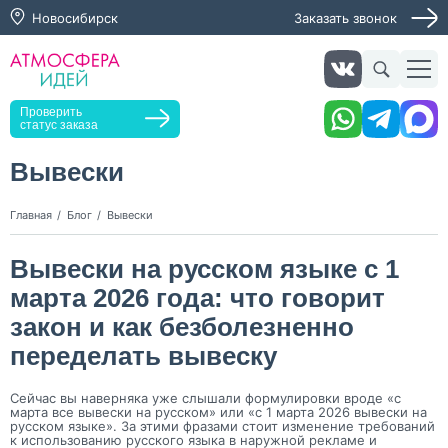
Новосибирск
Заказать звонок
Заказать звонок
Проверить
статус заказа
Вывески
Нажимая кнопку "Оставить заявку", я даю согласие на
Главная
Блог
Вывески
обработку персональных данных и согласие с политикой
конфиденциальности
Вывески на русском языке с 1
Нажимая на кнопку, я даю согласие на получение
информационных и рекламных рассылок
марта 2026 года: что говорит
закон и как безболезненно
Оставить
заявку
переделать вывеску
Сейчас вы наверняка уже слышали формулировки вроде «с
марта все вывески на русском» или «с 1 марта 2026 вывески на
русском языке». За этими фразами стоит изменение требований
к использованию русского языка в наружной рекламе и