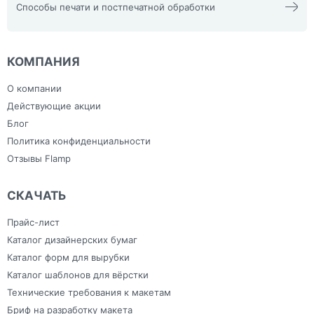
платформы
Световые буквы
Фотографии на пенокартоне
Этикетка тканевая для
Интерьерная и
Браслеты
Способы печати и постпечатной обработки
Ручки
Толстовки
Создание логотипов
Фотокниги премиум
детских садов и школ
широкоформатная печать
Бумажные
Силиконовые
Фартук
Фирменный стиль
Интерьерная печать
браслеты Tyvek с
браслеты с
Тиснение и фольгирование
Шоперы, Эко сумки, сумки из
Лазерная резка, гравировка
нанесением
нанесением
льна
Напольные наклейки
логотипа
логотипа
План эвакуации
Ежедневники с
Скотч
КОМПАНИЯ
Плоттерная резка
индивидуальным
Сумки
Самоклеящаяся плёнка
дизайном
Тапочки для
Фрезерная резка
Зонты
гостиниц
О компании
Холсты
Изделия из ПВХ
Широкоформатная печать
Канцелярия
Действующие акции
Блог
Политика конфиденциальности
Отзывы Flamp
СКАЧАТЬ
Прайс-лист
Каталог дизайнерских бумаг
Каталог форм для вырубки
Каталог шаблонов для вёрстки
Технические требования к макетам
Бриф на разработку макета