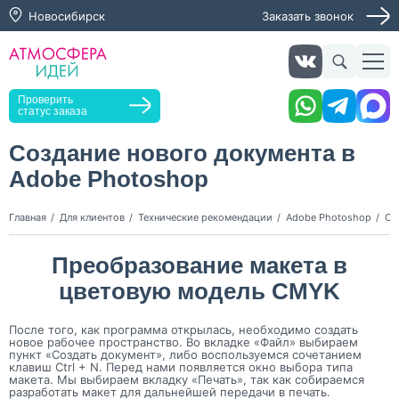
Новосибирск
Заказать звонок
Заказать звонок
Проверить
статус заказа
Создание нового документа в
Adobe Photoshop
Нажимая кнопку "Оставить заявку", я даю согласие на
обработку персональных данных и согласие с политикой
конфиденциальности
Главная
Для клиентов
Технические рекомендации
Adobe Photoshop
Со
Нажимая на кнопку, я даю согласие на получение
информационных и рекламных рассылок
Преобразование макета в
цветовую модель CMYK
Оставить
заявку
После того, как программа открылась, необходимо создать
новое рабочее пространство. Во вкладке «Файл» выбираем
пункт «Создать документ», либо воспользуемся сочетанием
клавиш Ctrl + N. Перед нами появляется окно выбора типа
макета. Мы выбираем вкладку «Печать», так как собираемся
разработать макет для дальнейшей передачи в печать.