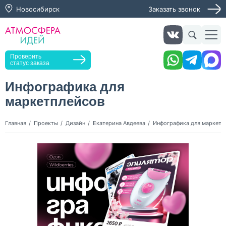
Новосибирск
Заказать звонок
Заказать звонок
Проверить
статус заказа
Инфографика для
маркетплейсов
Нажимая кнопку "Оставить заявку", я даю согласие на
обработку персональных данных и согласие с политикой
конфиденциальности
Главная
Проекты
Дизайн
Екатерина Авдеева
Инфографика для маркетп
Нажимая на кнопку, я даю согласие на получение
информационных и рекламных рассылок
Оставить
заявку