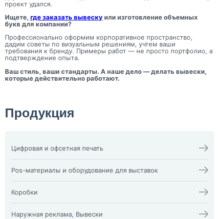
проект удался.
Ищете,
где заказать вывеску
или изготовление объемных
букв для компании?
Профессионально оформим корпоративное пространство,
дадим советы по визуальным решениям, учтем ваши
требования к бренду. Примеры работ — не просто портфолио, а
подтверждение опыта.
Ваш стиль, ваши стандарты. А наше дело — делать вывески,
которые действительно работают.
Продукция
Цифровая и офсетная печать
Календари
Офсетная печать
Визитки
Пакеты
Pos-материалы и оборудование для выставок
Конверты
Папка фолдер
3D наклейки
Печати и штампы
Изделия из оргстекла
Бейдж
Плакат, афиша
X-стенд
Коробки
Билеты
Пластиковые карты
Воблеры
Блокноты
Подложка на стол,
Оформление выставочных
Жесткая гофрокоробка из
Брошюра, каталог
плейсменты
стендов
микрогофры и Гофрокоробки
Наружная реклама, Вывески
Буклеты
Ризограф (документы,
Пресс волл