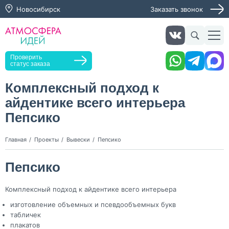
Новосибирск
Заказать звонок
Получить консультацию
Заказать звонок
Оставьте заявку, мы свяжемся с вами в ближайшее
время
Проверить
статус заказа
Комплексный подход к
айдентике всего интерьера
Нажимая кнопку "Оставить заявку", я даю согласие на
обработку персональных данных и согласие с политикой
Пепсико
конфиденциальности
Нажимая на кнопку, я даю согласие на получение
Главная
Проекты
Вывески
Пепсико
информационных и рекламных рассылок
Пепсико
Оставить
заявку
Комплексный подход к айдентике всего интерьера
изготовление объемных и псевдообъемных букв
табличек
плакатов