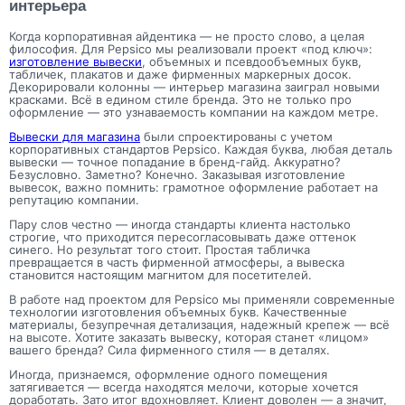
интерьера
Когда корпоративная айдентика — не просто слово, а целая
философия. Для Pepsico мы реализовали проект «под ключ»:
изготовление вывески
, объемных и псевдообъемных букв,
табличек, плакатов и даже фирменных маркерных досок.
Декорировали колонны — интерьер магазина заиграл новыми
красками. Всё в едином стиле бренда. Это не только про
оформление — это узнаваемость компании на каждом метре.
Вывески для магазина
были спроектированы с учетом
корпоративных стандартов Pepsico. Каждая буква, любая деталь
вывески — точное попадание в бренд-гайд. Аккуратно?
Безусловно. Заметно? Конечно. Заказывая изготовление
вывесок, важно помнить: грамотное оформление работает на
репутацию компании.
Пару слов честно — иногда стандарты клиента настолько
строгие, что приходится пересогласовывать даже оттенок
синего. Но результат того стоит. Простая табличка
превращается в часть фирменной атмосферы, а вывеска
становится настоящим магнитом для посетителей.
В работе над проектом для Pepsico мы применяли современные
технологии изготовления объемных букв. Качественные
материалы, безупречная детализация, надежный крепеж — всё
на высоте. Хотите заказать вывеску, которая станет «лицом»
вашего бренда? Сила фирменного стиля — в деталях.
Иногда, признаемся, оформление одного помещения
затягивается — всегда находятся мелочи, которые хочется
доработать. Зато итог вдохновляет. Клиент доволен — а значит,