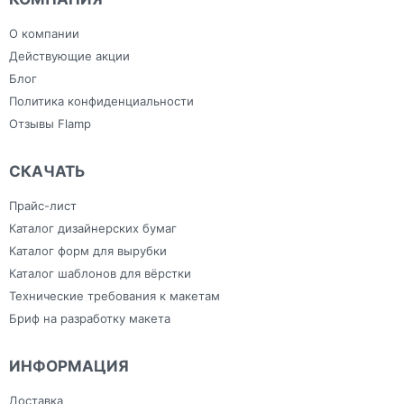
Плоттерная резка
индивидуальным
Сумки
Самоклеящаяся плёнка
дизайном
Тапочки для
Фрезерная резка
Зонты
гостиниц
О компании
Холсты
Изделия из ПВХ
Широкоформатная печать
Канцелярия
Действующие акции
Блог
Политика конфиденциальности
Отзывы Flamp
СКАЧАТЬ
Прайс-лист
Каталог дизайнерских бумаг
Каталог форм для вырубки
Каталог шаблонов для вёрстки
Технические требования к макетам
Бриф на разработку макета
ИНФОРМАЦИЯ
Доставка