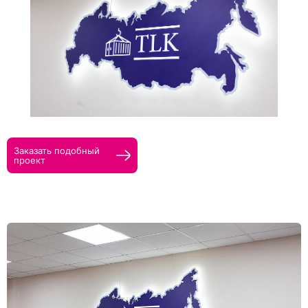
Прикрепить макеты
Как с вами связаться?
Телефон
Whatsapp
Max
Telegram
Нажимая кнопку "Оставить заявку", я даю согласие на
обработку персональных данных и согласие с политикой
конфиденциальности
Заказать подобный
проект
Нажимая на кнопку, я даю согласие на получение
информационных и рекламных рассылок
Оставить
заявку