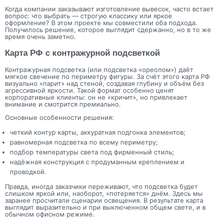
Когда компании заказывают изготовление вывесок, часто встает
вопрос: что выбрать — строгую классику или яркое
оформление? В этом проекте мы совместили оба подхода.
Получилось решение, которое выглядит сдержанно, но в то же
время очень заметно.
Карта РФ с контражурной подсветкой
Контражурная подсветка (или подсветка «ореолом») даёт
мягкое свечение по периметру фигуры. За счёт этого карта РФ
визуально «парит» над стеной, создавая глубину и объём без
агрессивной яркости. Такой формат особенно ценят
корпоративные клиенты: он не «кричит», но привлекает
внимание и смотрится премиально.
Основные особенности решения:
четкий контур карты, аккуратная подгонка элементов;
равномерная подсветка по всему периметру;
подбор температуры света под фирменный стиль;
надёжная конструкция с продуманным креплением и
проводкой.
Правда, иногда заказчики переживают, что подсветка будет
слишком яркой или, наоборот, «потеряется» днём. Здесь мы
заранее просчитали сценарии освещения. В результате карта
выглядит выразительно и при выключенном общем свете, и в
обычном офисном режиме.