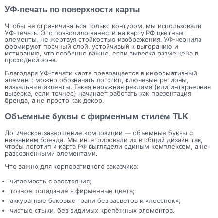
УФ‑печать по поверхности карты
Чтобы не ограничиваться только контуром, мы использовали
УФ‑печать. Это позволило нанести на карту РФ цветные
элементы, не жертвуя стойкостью изображения. УФ‑чернила
формируют прочный слой, устойчивый к выгоранию и
истиранию, что особенно важно, если вывеска размещена в
проходной зоне.
Благодаря УФ‑печати карта превращается в информативный
элемент: можно обозначать логотип, ключевые регионы,
визуальные акценты. Такая наружная реклама (или интерьерная
вывеска, если точнее) начинает работать как презентация
бренда, а не просто как декор.
Объемные буквы с фирменным стилем TLK
Логическое завершение композиции — объемные буквы с
названием бренда. Мы интегрировали их в общий дизайн так,
чтобы логотип и карта РФ выглядели единым комплексом, а не
разрозненными элементами.
Что важно для корпоративного заказчика:
читаемость с расстояния;
точное попадание в фирменные цвета;
аккуратные боковые грани без засветов и «лесенок»;
чистые стыки, без видимых крепёжных элементов.