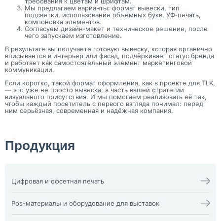
требования к цветам и шрифтам.
Мы предлагаем варианты: формат вывески, тип
подсветки, использование объемных букв, УФ‑печать,
компоновка элементов.
Согласуем дизайн‑макет и техническое решение, после
чего запускаем изготовление.
В результате вы получаете готовую вывеску, которая органично
вписывается в интерьер или фасад, подчёркивает статус бренда
и работает как самостоятельный элемент маркетинговой
коммуникации.
Если коротко, такой формат оформления, как в проекте для TLK,
— это уже не просто вывеска, а часть вашей стратегии
визуального присутствия. И мы помогаем реализовать её так,
чтобы каждый посетитель с первого взгляда понимал: перед
ним серьёзная, современная и надёжная компания.
Продукция
Цифровая и офсетная печать
Календари
Офсетная печать
Визитки
Пакеты
Pos-материалы и оборудование для выставок
Конверты
Папка фолдер
3D наклейки
Печати и штампы
Изделия из оргстекла