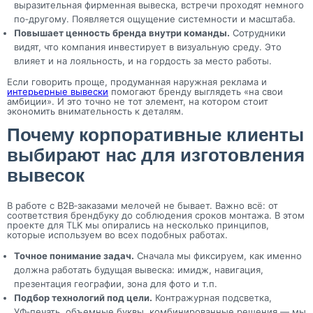
выразительная фирменная вывеска, встречи проходят немного
по‑другому. Появляется ощущение системности и масштаба.
Повышает ценность бренда внутри команды.
Сотрудники
видят, что компания инвестирует в визуальную среду. Это
влияет и на лояльность, и на гордость за место работы.
Если говорить проще, продуманная наружная реклама и
интерьерные вывески
помогают бренду выглядеть «на свои
амбиции». И это точно не тот элемент, на котором стоит
экономить внимательность к деталям.
Почему корпоративные клиенты
выбирают нас для изготовления
вывесок
В работе с B2B‑заказами мелочей не бывает. Важно всё: от
соответствия брендбуку до соблюдения сроков монтажа. В этом
проекте для TLK мы опирались на несколько принципов,
которые используем во всех подобных работах.
Точное понимание задач.
Сначала мы фиксируем, как именно
должна работать будущая вывеска: имидж, навигация,
презентация географии, зона для фото и т.п.
Подбор технологий под цели.
Контражурная подсветка,
УФ‑печать, объемные буквы, комбинированные решения — мы