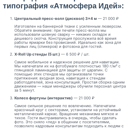
типография «Атмосфера Идей»:
Центральный пресс-волл (дисквол) 3×4 м
— 21 000 ₽
Изготовлен на баннерной ткани с усиленным люверсом.
Обратите внимание: при печати пресс-волла мы
использовали шовную сварку — никаких складок и
дешевого скотча. Конструкция прослужила всё время
работы ярмарки без провисаний. Идеально как зона для
первых лиц (спикеров) и фотозона для гостей.
X-Roll Up стенды (5 шт.)
— 6 500 ₽ / шт.
Самое мобильное и надежное решение для навигации.
Мы напечатали их на фотобумаге плотностью 180 г/м² с
глянцевой ламинацией для защиты от царапин. С
помощью этих стендов мы организовали точки
притяжения: входная зона, навигация к стендам
работодателей, зона консультаций. Простая сборка одним
движением — наши менеджеры обучили персонал центра
за 5 минут.
Колесо фортуны (интерактив)
— 21 000 ₽
Самое сильное решение по вовлечению. Напечатали
красочный круг с секторами, установили на устойчивый
металлический каркас. Вращение механизма мягкое и
тихое. Гости выстраивались в очередь, чтобы сделать
фото. Это сняло «лед» в общении с посетителями,
позволило кадровым консультантам подходить к людям с