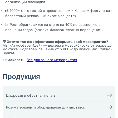
организации площадки.
📸 1000+ фото гостей с пресс-воллом и Колесом фортуны как
бесплатный рекламный охват в соцсетях.
📈 Рост обратившихся на стенд на 40% по сравнению с
прошлым годом (эффект «Колеса» сложно переоценить).
💬 Хотите так же эффективно оформить своё мероприятие?
Мы «Атмосфера Идей» — делаем в Новосибирске от эскиза до
монтажа. Подберём решение от 5 000 ₽ до любой масштабной
задачи.
👉
Заказать:
Все для вашего мероприятия
Продукция
Цифровая и офсетная печать
Календари
Офсетная печать
Визитки
Пакеты
Pos-материалы и оборудование для выставок
Конверты
Папка фолдер
3D наклейки
Печати и штампы
Изделия из оргстекла
Бейдж
Плакат, афиша