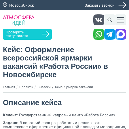
Новосибирск
Заказать звонок
Получить консультацию
Заказать звонок
Оставьте заявку, мы свяжемся с вами в ближайшее
время
Проверить
статус заказа
Кейс: Оформление
всероссийской ярмарки
Нажимая кнопку "Оставить заявку", я даю согласие на
обработку персональных данных и согласие с политикой
вакансий «Работа России» в
конфиденциальности
Новосибирске
Нажимая на кнопку, я даю согласие на получение
информационных и рекламных рассылок
Главная
Проекты
Вывески
Кейс: Ярмарка вакансий
Оставить
заявку
Описание кейса
Клиент:
Государственный кадровый центр «Работа России»
Задача:
В короткий срок разработать и реализовать
комплексное оформление официальной площадки мероприятия,