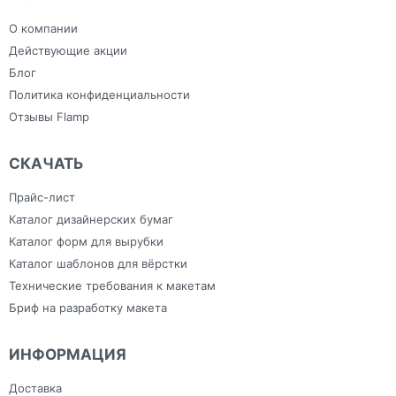
индивидуальным
Сумки
Самоклеящаяся плёнка
дизайном
Тапочки для
Фрезерная резка
Зонты
гостиниц
О компании
Холсты
Изделия из ПВХ
Широкоформатная печать
Канцелярия
Действующие акции
Блог
Политика конфиденциальности
Отзывы Flamp
СКАЧАТЬ
Прайс-лист
Каталог дизайнерских бумаг
Каталог форм для вырубки
Каталог шаблонов для вёрстки
Технические требования к макетам
Бриф на разработку макета
ИНФОРМАЦИЯ
Доставка