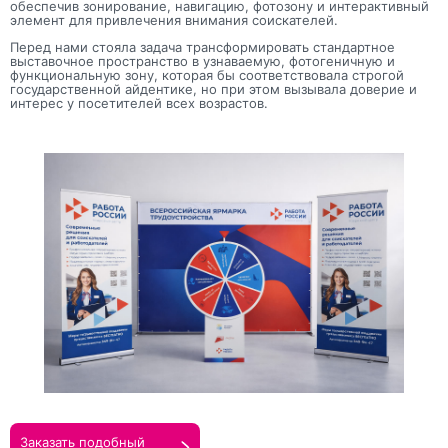
обеспечив зонирование, навигацию, фотозону и интерактивный
элемент для привлечения внимания соискателей.
Прикрепить макеты
Перед нами стояла задача трансформировать стандартное
выставочное пространство в узнаваемую, фотогеничную и
функциональную зону, которая бы соответствовала строгой
Как с вами связаться?
государственной айдентике, но при этом вызывала доверие и
интерес у посетителей всех возрастов.
Телефон
Whatsapp
Max
Telegram
Нажимая кнопку "Оставить заявку", я даю согласие на
обработку персональных данных и согласие с политикой
конфиденциальности
Нажимая на кнопку, я даю согласие на получение
информационных и рекламных рассылок
Оставить
заявку
Заказать подобный